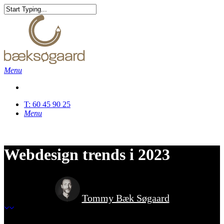
Skip
to
Close
main
Search
content
Menu
T: 60 45 90 25
Menu
Webdesign trends i 2023
Tommy Bæk Søgaard