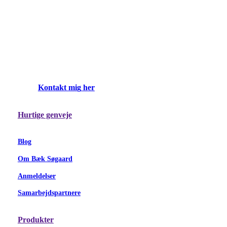
K
o
n
t
a
k
t
m
i
g
h
e
r
Hurtige genveje
Blog
Om Bæk Søgaard
Anmeldelser
Samarbejdspartnere
Produkter