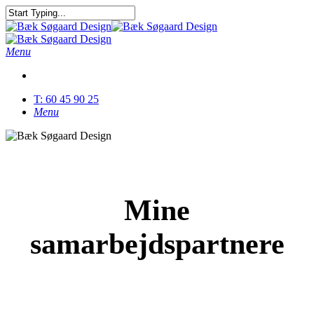
Skip
to
Close
main
Search
content
Menu
T: 60 45 90 25
Menu
Mine
samarbejdspartnere