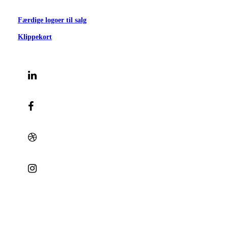
Færdige logoer til salg
Klippekort
© 2023 | Bæk Søgaard Design | CVR: 28834748 |
Cookies
|
Privatlivspolitik
|
Handelsbetingelser
|
Terms of Trade