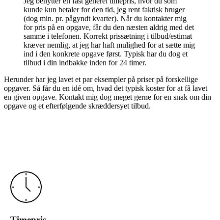
Jeg benytter en fast generel timepris, hvor du som
kunde kun betaler for den tid, jeg rent faktisk bruger
(dog min. pr. pågyndt kvarter). Når du kontakter mig
for pris på en opgave, får du den næsten aldrig med det
samme i telefonen. Korrekt prissætning i tilbud/estimat
kræver nemlig, at jeg har haft mulighed for at sætte mig
ind i den konkrete opgave først. Typisk har du dog et
tilbud i din indbakke inden for 24 timer.
Herunder har jeg lavet et par eksempler på priser på forskellige
opgaver. Så får du en idé om, hvad det typisk koster for at få lavet
en given opgave. Kontakt mig dog meget gerne for en snak om din
opgave og et efterfølgende skræddersyet tilbud.
Timepris