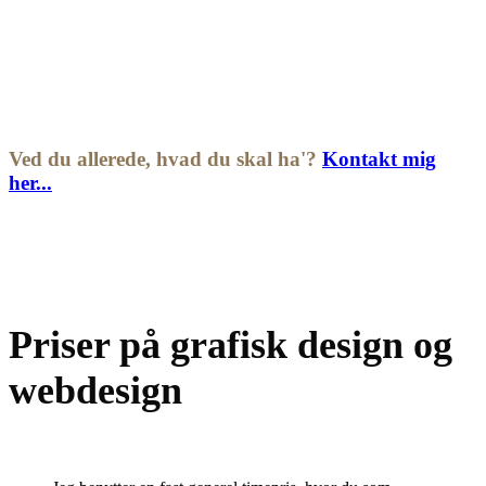
eller længere tid. Det er muligt at hyre mig pr. time, pr.
uge, på klippekortsløsning (10, 20 eller 30 timer) eller
til et afgrænset projekt.
Ved du allerede, hvad du skal ha'?
Kontakt mig
her...
Priser på grafisk design og
webdesign