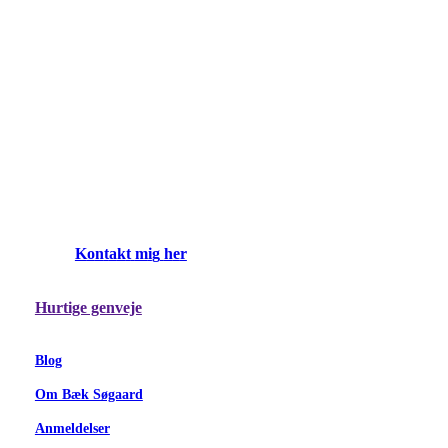
K
o
n
t
a
k
t
m
i
g
h
e
r
Hurtige genveje
Blog
Om Bæk Søgaard
Anmeldelser