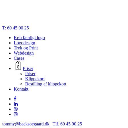
© 2023 | Bæk Søgaard Design | CVR: 28834748 |
Cookies
|
Privatlivspolitik
|
Handelsbetingelser
|
Terms of Trade
Close
T: 60 45 90 25
Menu
Køb færdigt logo
Logodesign
Tryk og Print
Webdesign
Cases
Priser
Priser
Klippekort
Bestilling af klippekort
Kontakt
tommy@baeksoegaard.dk
|
Tlf. 60 45 90 25