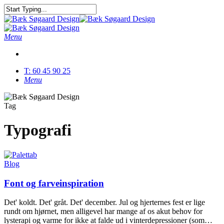
Skip
to
Close
main
Search
content
Menu
T: 60 45 90 25
Menu
Tag
Typografi
Blog
Font og farveinspiration
Det' koldt. Det' gråt. Det' december. Jul og hjerternes fest er lige
rundt om hjørnet, men alligevel har mange af os akut behov for
lysterapi og varme for ikke at falde ud i vinterdepressioner (som…