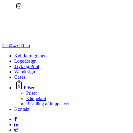
© 2023 | Bæk Søgaard Design | CVR: 28834748 |
Cookies
|
Privatlivspolitik
|
Handelsbetingelser
|
Terms of Trade
Close
T: 60 45 90 25
Menu
Køb færdigt logo
Logodesign
Tryk og Print
Webdesign
Cases
Priser
Priser
Klippekort
Bestilling af klippekort
Kontakt