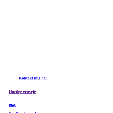
K
o
n
t
a
k
t
m
i
g
h
e
r
Hurtige genveje
Blog