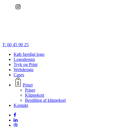
© 2023 | Bæk Søgaard Design | CVR: 28834748 |
Cookies
|
Privatlivspolitik
|
Handelsbetingelser
|
Terms of Trade
Close
T: 60 45 90 25
Menu
Køb færdigt logo
Logodesign
Tryk og Print
Webdesign
Cases
Priser
Priser
Klippekort
Bestilling af klippekort
Kontakt