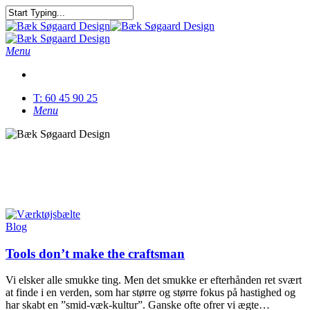
Skip
to
Close
main
Search
content
Menu
T: 60 45 90 25
Menu
Tag
Kommunikation
Blog
Tools don’t make the craftsman
Vi elsker alle smukke ting. Men det smukke er efterhånden ret svært
at finde i en verden, som har større og større fokus på hastighed og
har skabt en ”smid-væk-kultur”. Ganske ofte ofrer vi ægte…