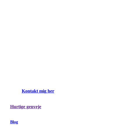
K
o
n
t
a
k
t
m
i
g
h
e
r
Hurtige genveje
Blog