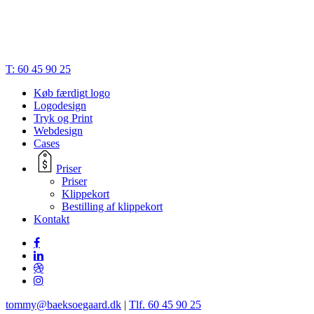
© 2023 | Bæk Søgaard Design | CVR: 28834748 |
Cookies
|
Privatlivspolitik
|
Handelsbetingelser
|
Terms of Trade
Close
T: 60 45 90 25
Menu
Køb færdigt logo
Logodesign
Tryk og Print
Webdesign
Cases
Priser
Priser
Klippekort
Bestilling af klippekort
Kontakt
tommy@baeksoegaard.dk
|
Tlf. 60 45 90 25