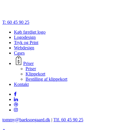
Close
T: 60 45 90 25
Menu
Køb færdigt logo
Logodesign
Tryk og Print
Webdesign
Cases
Priser
Priser
Klippekort
Bestilling af klippekort
Kontakt
tommy@baeksoegaard.dk
|
Tlf. 60 45 90 25