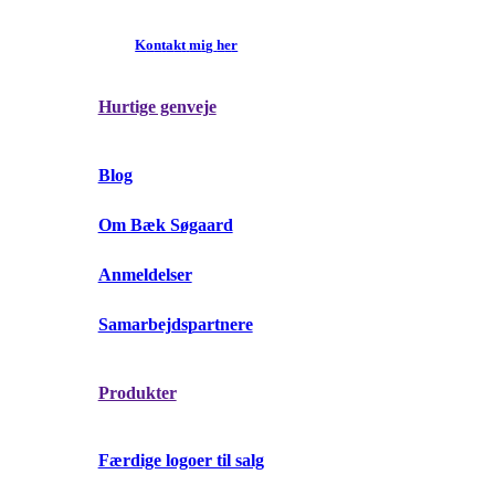
K
o
n
t
a
k
t
m
i
g
h
e
r
Hurtige genveje
Blog
Om Bæk Søgaard
Anmeldelser
Samarbejdspartnere
Produkter
Færdige logoer til salg