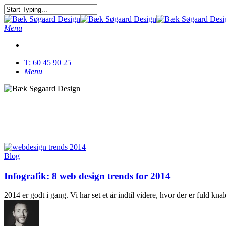
Skip
to
Close
main
Search
Menu
content
T: 60 45 90 25
Menu
Tag
UX
Blog
Infografik: 8 web design trends for 2014
2014 er godt i gang. Vi har set et år indtil videre, hvor der er fuld 