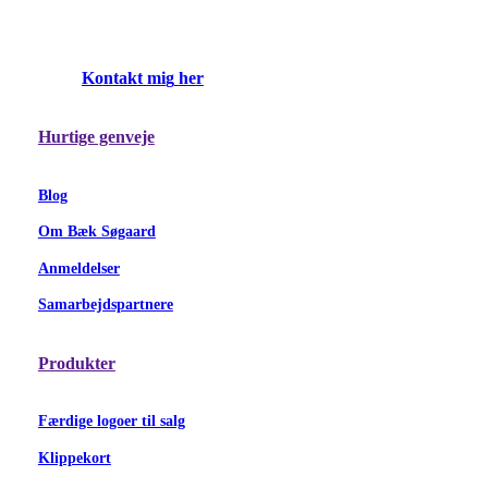
K
o
n
t
a
k
t
m
i
g
h
e
r
Hurtige genveje
Blog
Om Bæk Søgaard
Anmeldelser
Samarbejdspartnere
Produkter
Færdige logoer til salg
Klippekort