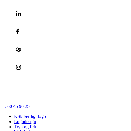
© 2023 | Bæk Søgaard Design | CVR: 28834748 |
Cookies
|
Privatlivspolitik
|
Handelsbetingelser
|
Terms of Trade
Close
T: 60 45 90 25
Menu
Køb færdigt logo
Logodesign
Tryk og Print