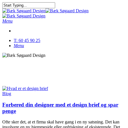
Skip
to
Close
main
Search
content
Menu
T: 60 45 90 25
Menu
Tag
Strategi
Blog
Forbered din designer med et design brief og spar
penge
Ofte sker det, at et firma skal have gang i en ny satsning. Det kan
involvere en ny hjemmeside eller opfriskning af eksisterende. Det