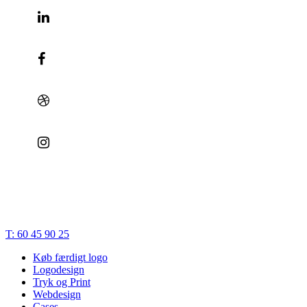
© 2023 | Bæk Søgaard Design | CVR: 28834748 |
Cookies
|
Privatlivspolitik
|
Handelsbetingelser
|
Terms of Trade
Close
T: 60 45 90 25
Menu
Køb færdigt logo
Logodesign
Tryk og Print
Webdesign
Cases