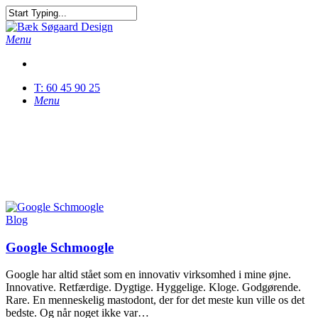
Skip
to
Close
main
Search
Menu
content
T: 60 45 90 25
Menu
Tag
I/O
Blog
Google Schmoogle
Google har altid stået som en innovativ virksomhed i mine øjne.
Innovative. Retfærdige. Dygtige. Hyggelige. Kloge. Godgørende.
Rare. En menneskelig mastodont, der for det meste kun ville os det
bedste. Og når noget ikke var…