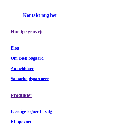
K
o
n
t
a
k
t
m
i
g
h
e
r
Hurtige genveje
Blog
Om Bæk Søgaard
Anmeldelser
Samarbejdspartnere
Produkter
Færdige logoer til salg
Klippekort