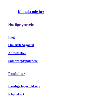
K
o
n
t
a
k
t
m
i
g
h
e
r
Hurtige genveje
Blog
Om Bæk Søgaard
Anmeldelser
Samarbejdspartnere
Produkter
Færdige logoer til salg
Klippekort