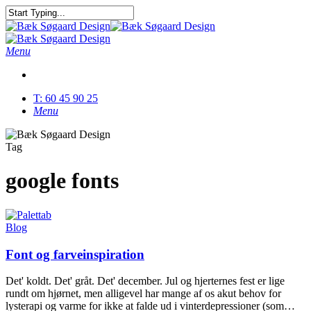
Skip
to
Close
main
Search
content
Menu
T: 60 45 90 25
Menu
Tag
google fonts
Blog
Font og farveinspiration
Det' koldt. Det' gråt. Det' december. Jul og hjerternes fest er lige
rundt om hjørnet, men alligevel har mange af os akut behov for
lysterapi og varme for ikke at falde ud i vinterdepressioner (som…