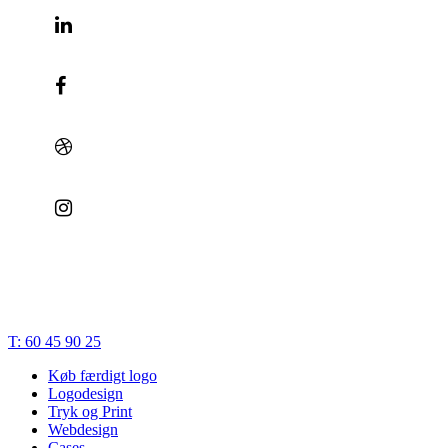
© 2023 | Bæk Søgaard Design | CVR: 28834748 |
Cookies
|
Privatlivspolitik
|
Handelsbetingelser
|
Terms of Trade
Close
T: 60 45 90 25
Menu
Køb færdigt logo
Logodesign
Tryk og Print
Webdesign
Cases