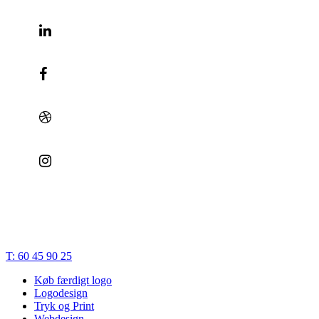
© 2023 | Bæk Søgaard Design | CVR: 28834748 |
Cookies
|
Privatlivspolitik
|
Handelsbetingelser
|
Terms of Trade
Close
T: 60 45 90 25
Menu
Køb færdigt logo
Logodesign
Tryk og Print
Webdesign