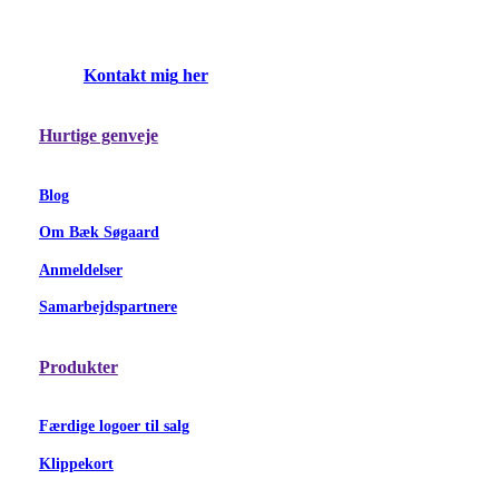
K
o
n
t
a
k
t
m
i
g
h
e
r
Hurtige genveje
Blog
Om Bæk Søgaard
Anmeldelser
Samarbejdspartnere
Produkter
Færdige logoer til salg
Klippekort