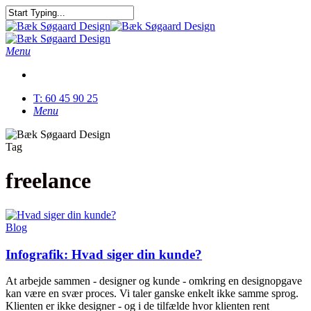
Skip
to
Close
main
Search
content
Menu
T: 60 45 90 25
Menu
Tag
freelance
Blog
Infografik: Hvad siger din kunde?
At arbejde sammen - designer og kunde - omkring en designopgave
kan være en svær proces. Vi taler ganske enkelt ikke samme sprog.
Klienten er ikke designer - og i de tilfælde hvor klienten rent