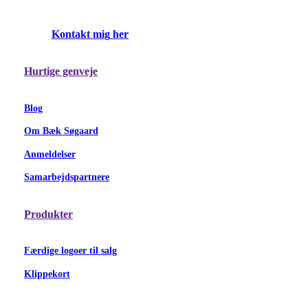
K
o
n
t
a
k
t
m
i
g
h
e
r
Hurtige genveje
Blog
Om Bæk Søgaard
Anmeldelser
Samarbejdspartnere
Produkter
Færdige logoer til salg
Klippekort