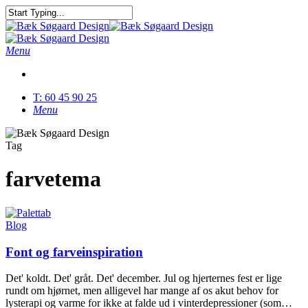
Skip
to
Close
main
Search
content
Menu
T: 60 45 90 25
Menu
Tag
farvetema
Blog
Font og farveinspiration
Det' koldt. Det' gråt. Det' december. Jul og hjerternes fest er lige
rundt om hjørnet, men alligevel har mange af os akut behov for
lysterapi og varme for ikke at falde ud i vinterdepressioner (som…