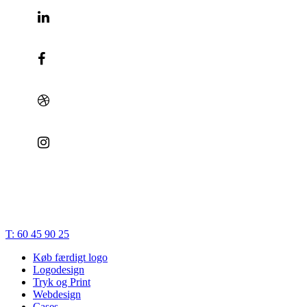
© 2023 | Bæk Søgaard Design | CVR: 28834748 |
Cookies
|
Privatlivspolitik
|
Handelsbetingelser
|
Terms of Trade
Close
T: 60 45 90 25
Menu
Køb færdigt logo
Logodesign
Tryk og Print
Webdesign
Cases