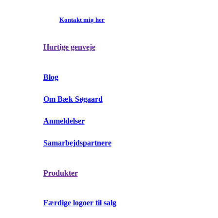
K
o
n
t
a
k
t
m
i
g
h
e
r
Hurtige genveje
Blog
Om Bæk Søgaard
Anmeldelser
Samarbejdspartnere
Produkter
Færdige logoer til salg