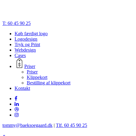
Close
T: 60 45 90 25
Menu
Køb færdigt logo
Logodesign
Tryk og Print
Webdesign
Cases
Priser
Priser
Klippekort
Bestilling af klippekort
Kontakt
tommy@baeksoegaard.dk
|
Tlf. 60 45 90 25