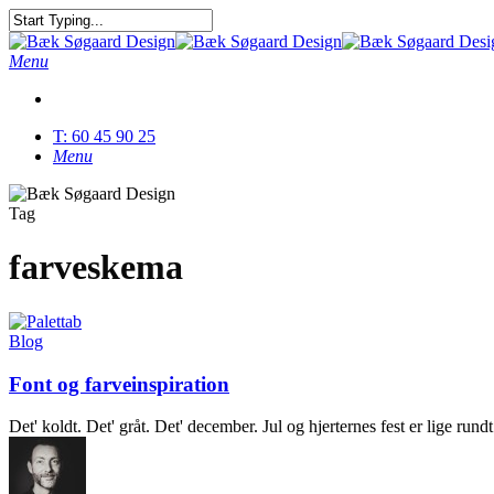
Skip
to
Close
main
Search
Menu
content
T: 60 45 90 25
Menu
Tag
farveskema
Blog
Font og farveinspiration
Det' koldt. Det' gråt. Det' december. Jul og hjerternes fest er lige ru