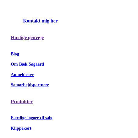
K
o
n
t
a
k
t
m
i
g
h
e
r
Hurtige genveje
Blog
Om Bæk Søgaard
Anmeldelser
Samarbejdspartnere
Produkter
Færdige logoer til salg
Klippekort