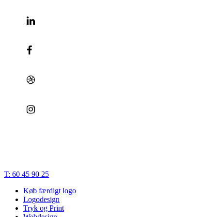
© 2023 | Bæk Søgaard Design | CVR: 28834748 |
Cookies
|
Privatlivspolitik
|
Handelsbetingelser
|
Terms of Trade
Close
T: 60 45 90 25
Menu
Køb færdigt logo
Logodesign
Tryk og Print
Webdesign