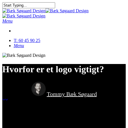
Skip
to
Close
main
Search
content
Menu
T: 60 45 90 25
Menu
Hvorfor er et logo vigtigt?
Tommy Bæk Søgaard